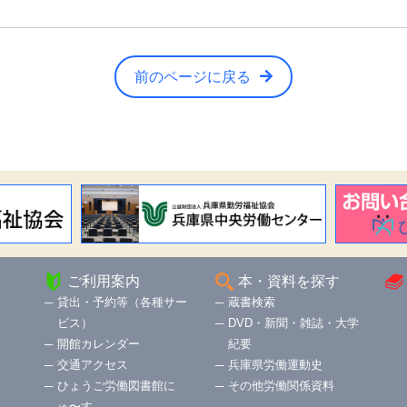
前のページに戻る
ご利用案内
本・資料を探す
貸出・予約等（各種サー
蔵書検索
ビス）
DVD・新聞・雑誌・大学
開館カレンダー
紀要
交通アクセス
兵庫県労働運動史
ひょうご労働図書館に
その他労働関係資料
ゅ〜す