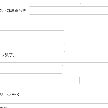
名・部屋番号等
0
7ケタ数字）
話
FAX