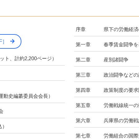
序章
県下の労働経済
F］
第一章
春季賃金闘争を
ト、計約2,200ページ）
第二章
産別諸闘争
第三章
政治闘争などの
第四章
政策制度の要求
運動史編纂委員会会長）
第五章
労働戦線統一の
会
第六章
兵庫県の労働戦
込）
第七章
労働組合の国際