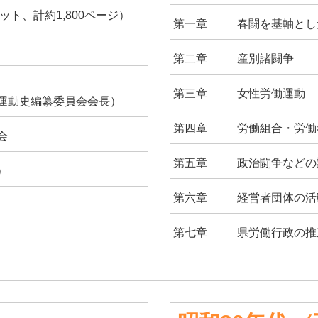
ト、計約1,800ページ）
第一章
春闘を基軸とし
第二章
産別諸闘争
第三章
女性労働運動
運動史編纂委員会会長）
第四章
労働組合・労働
会
第五章
政治闘争などの
）
第六章
経営者団体の活
第七章
県労働行政の推