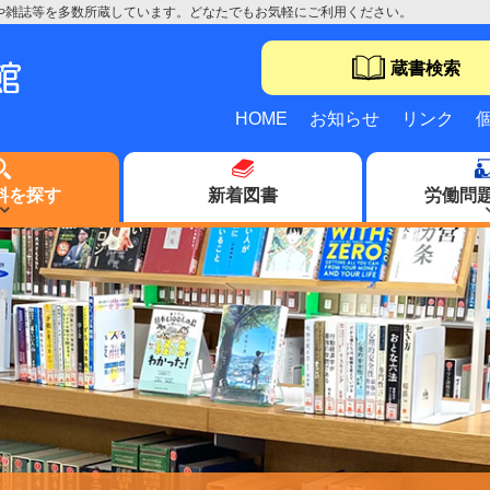
や雑誌等を多数所蔵しています。どなたでもお気軽にご利用ください。
蔵書検索
HOME
お知らせ
リンク
料を探す
新着図書
労働問