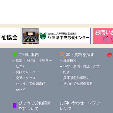
ご利用案内
本・資料を探す
貸出・予約等（各種サー
蔵書検索
ビス）
DVD・新聞・雑誌・大学
開館カレンダー
紀要
交通アクセス
兵庫県労働運動史
ひょうご労働図書館に
その他労働関係資料
ゅ〜す
ひょうご労働図書
お問い合わせ・レファ
館について
レンス