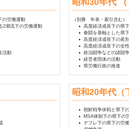
昭和30年代 
下の労働運動
（別冊 年表・索引含む）
る2潮流下の労働運動
高度経済成長下の県
春闘を基軸とした県
高度経済成長下の産
高度経済成長下の女
性活動
政治闘争などの諸闘
経営者団体の活動
県労働行政の推進
昭和20年代（
朝鮮戦争休戦と県下
MSA体制下の県下の
成
デフレ下の県下の労