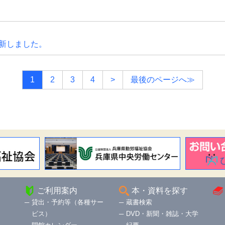
更新しました。
1
2
3
4
>
最後のページへ≫
ご利用案内
本・資料を探す
貸出・予約等（各種サー
蔵書検索
ビス）
DVD・新聞・雑誌・大学