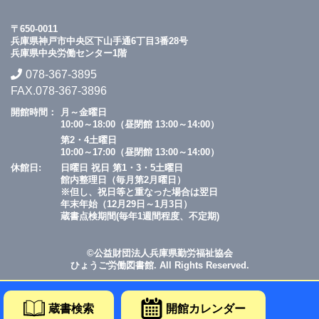
〒650-0011
兵庫県神戸市中央区下山手通6丁目3番28号
兵庫県中央労働センター1階
078-367-3895
FAX.078-367-3896
開館時間：
月～金曜日
10:00～18:00（昼閉館 13:00～14:00）
第2・4土曜日
10:00～17:00（昼閉館 13:00～14:00）
休館日:
日曜日 祝日 第1・3・5土曜日
館内整理日（毎月第2月曜日）
※但し、祝日等と重なった場合は翌日
年末年始（12月29日～1月3日）
蔵書点検期間(毎年1週間程度、不定期)
©公益財団法人兵庫県勤労福祉協会
ひょうご労働図書館. All Rights Reserved.
蔵書検索
開館カレンダー