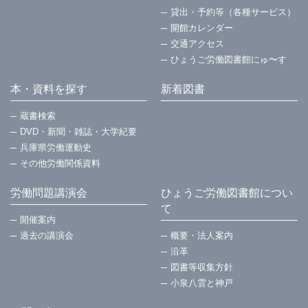
貸出・予約等（各種サービス）
開館カレンダー
交通アクセス
ひょうご労働図書館にゅ〜す
本・資料を探す
新着図書
蔵書検索
DVD・新聞・雑誌・大学紀要
兵庫県労働運動史
その他労働関係資料
労働問題講演会
ひょうご労働図書館につい
て
開催案内
過去の講演会
概要・法⼈案内
沿革
図書等収集方針
小泉八雲と神戸