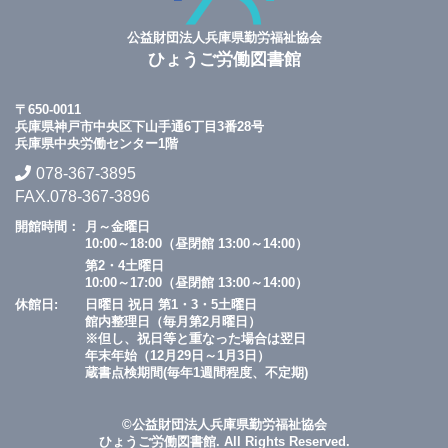
公益財団法人兵庫県勤労福祉協会
ひょうご労働図書館
〒650-0011
兵庫県神戸市中央区下山手通6丁目3番28号
兵庫県中央労働センター1階
078-367-3895
FAX.078-367-3896
開館時間：
月～金曜日
10:00～18:00（昼閉館 13:00～14:00）
第2・4土曜日
10:00～17:00（昼閉館 13:00～14:00）
休館日:
日曜日 祝日 第1・3・5土曜日
館内整理日（毎月第2月曜日）
※但し、祝日等と重なった場合は翌日
年末年始（12月29日～1月3日）
蔵書点検期間(毎年1週間程度、不定期)
©公益財団法人兵庫県勤労福祉協会
ひょうご労働図書館. All Rights Reserved.