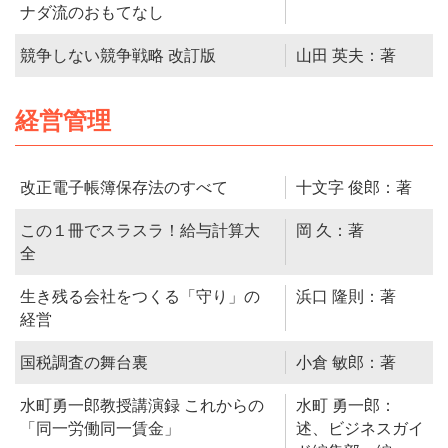
ナダ流のおもてなし
競争しない競争戦略 改訂版
山田 英夫：著
経営管理
改正電子帳簿保存法のすべて
十文字 俊郎：著
この１冊でスラスラ！給与計算大
岡 久：著
全
生き残る会社をつくる「守り」の
浜口 隆則：著
経営
国税調査の舞台裏
小倉 敏郎：著
水町勇一郎教授講演録 これからの
水町 勇一郎：
「同一労働同一賃金」
述、ビジネスガイ