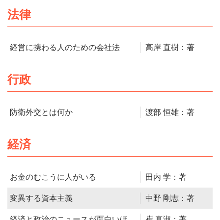
法律
経営に携わる人のための会社法
高岸 直樹：著
行政
防衛外交とは何か
渡部 恒雄：著
経済
お金のむこうに人がいる
田内 学：著
変異する資本主義
中野 剛志：著
経済と政治のニュースが面白いほ
崔 真淑：著