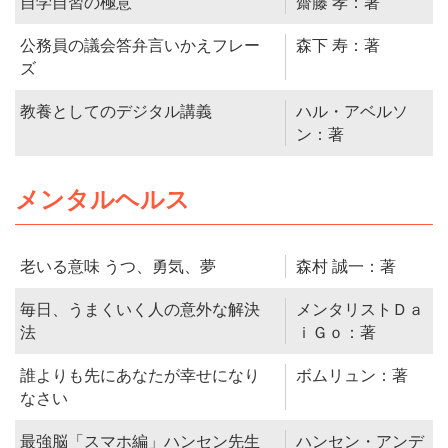
自学自習の極意
齋藤 孝：著
公務員の議会答弁言いかえフレー
森下 寿：著
ズ
教養としてのデジタル講義
ハル・アベルソ
ン：著
メンタルヘルス
老いる意味 うつ、勇気、夢
森村 誠一：著
毎日、うまくいく人の意外な解決
メンタリストＤａ
法
ｉＧｏ：著
誰よりも先にあなたが幸せになり
ボムリュン：著
なさい
最強脳「スマホ編」ハンセン先生
ハンセン・アンデ