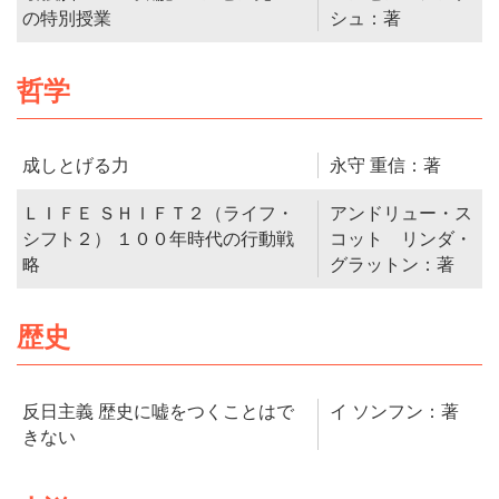
の特別授業
シュ：著
哲学
成しとげる力
永守 重信：著
ＬＩＦＥ ＳＨＩＦＴ２（ライフ・
アンドリュー・ス
シフト２） １００年時代の行動戦
コット リンダ・
略
グラットン：著
歴史
反日主義 歴史に嘘をつくことはで
イ ソンフン：著
きない