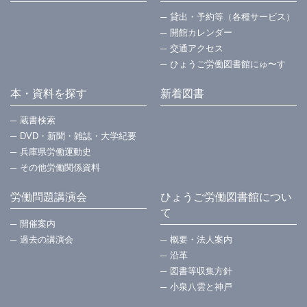
貸出・予約等（各種サービス）
開館カレンダー
交通アクセス
ひょうご労働図書館にゅ〜す
本・資料を探す
新着図書
蔵書検索
DVD・新聞・雑誌・大学紀要
兵庫県労働運動史
その他労働関係資料
労働問題講演会
ひょうご労働図書館につい
て
開催案内
過去の講演会
概要・法⼈案内
沿革
図書等収集方針
小泉八雲と神戸