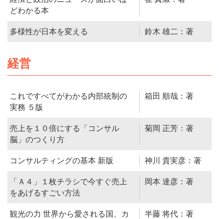
どわかる本
多様性が日本を変える
鈴木 雄二：著
経営
これですべてがわかる内部統制の
箱田 順哉：著
実務 ５版
売上を１０倍にする「コンサル
菊岡 正芳：著
脳」のつくり方
コンサルティングの基本 新版
神川 貴実彦：著
「Ａ４」１枚チラシで今すぐ売上
岡本 達彦：著
をあげるすごい方法
観光の力 世界から愛される国、カ
半藤 将代：著