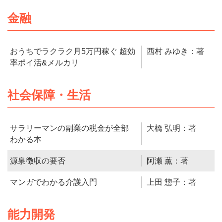
金融
おうちでラクラク月5万円稼ぐ 超効
西村 みゆき：著
率ポイ活&メルカリ
社会保障・生活
サラリーマンの副業の税金が全部
大橋 弘明：著
わかる本
源泉徴収の要否
阿瀬 薫：著
マンガでわかる介護入門
上田 惣子：著
能力開発