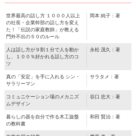
世界最高の話し方 １０００人以上
岡本 純子：著
の社長・企業幹部の話し方を変え
た！「伝説の家庭教師」が教える
門外不出の５０のルール
人は話し方が９割１分で人を動か
永松 茂久：著
し、１００％好かれる話し方のコ
ツ
真の「安定」を手に入れる シン・
サラタメ：著
サラリーマン
コミュニケーション場のメカニズ
谷口 忠大：著
ムデザイン
暮らしの器を自分で作る木工旋盤
和田 賢治：著
の教科書