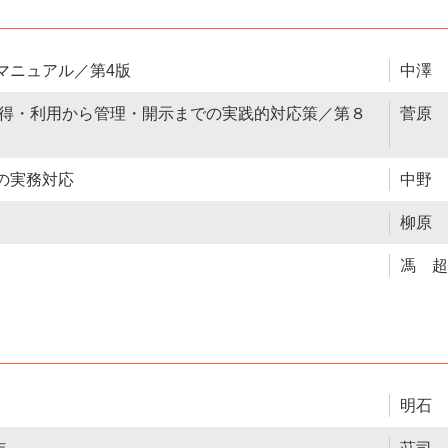
マニュアル／第4版
中澤 
得・利用から管理・開示までの実践的対応策／第８
菅原 
の実務対応
中野 
柳原 
馮 超
明石 