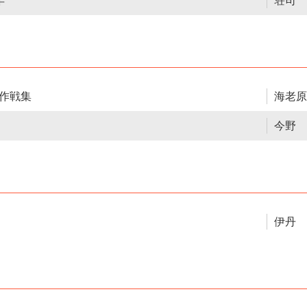
年
荘司 
作戦集
海老原
今野 
伊丹 