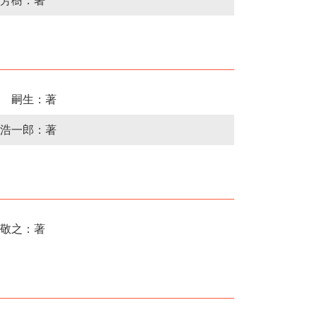
芳樹：著
 嗣生：著
浩一郎：著
敬之：著