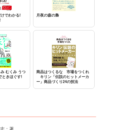
るだけでわかる!
月夜の森の梟
術
るみ むくみ うつ
商品はつくるな 市場をつくれ
でときほぐす!
キリン「伝説のヒットメーカ
ー」商品づくり24の技法
志：著