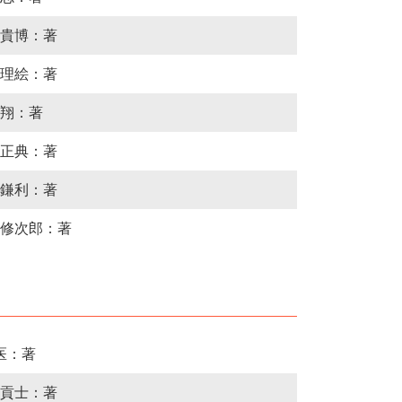
貴博：著
理絵：著
翔：著
正典：著
鎌利：著
修次郎：著
l医：著
貢士：著