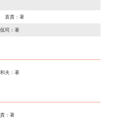
 直貴：著
侃司：著
和夫：著
貴：著