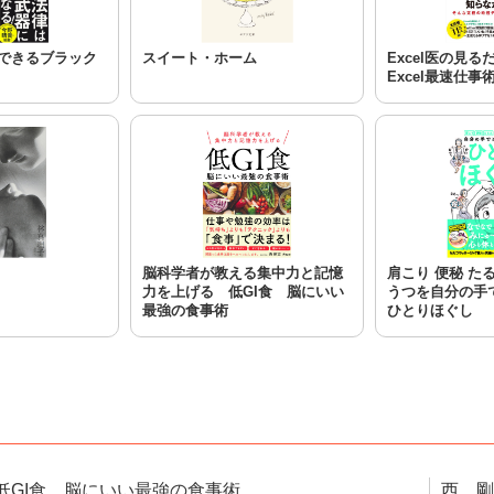
できるブラック
スイート・ホーム
Excel医の見
Excel最速仕事
脳科学者が教える集中力と記憶
肩こり 便秘 た
力を上げる 低GI食 脳にいい
うつを自分の手
最強の食事術
ひとりほぐし
低GI食 脳にいい最強の食事術
西 剛