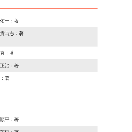
佑一：著
貴与志：著
真：著
正治：著
：著
順平：著