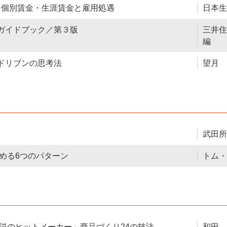
 個別賃金・生涯賃金と雇用処遇
日本生
ガイドブック／第３版
三井住
編
ドリブンの思考法
望月 
武田所
める6つのパターン
トム・
説のヒットメーカー」商品づくり24の技法
和田 