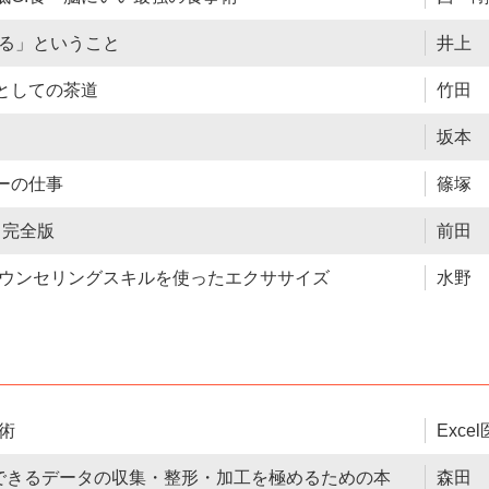
る」ということ
井上 
養としての茶道
竹田 
坂本 
ーの仕事
篠塚 
／完全版
前田 
ウンセリングスキルを使ったエクササイズ
水野 
事術
Exce
lでできるデータの収集・整形・加工を極めるための本
森田 