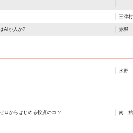
三津村
AIか人か?
赤堀 
水野 
ゼロからはじめる投資のコツ
南 祐