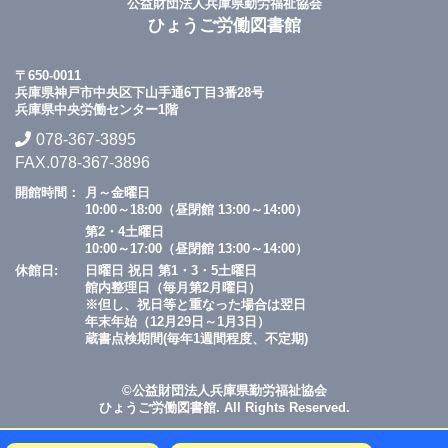
公益財団法人兵庫県勤労福祉協会
ひょうご労働図書館
〒650-0011
兵庫県神戸市中央区下山手通6丁目3番28号
兵庫県中央労働センター1階
078-367-3895
FAX.078-367-3896
開館時間：
月～金曜日
10:00～18:00（昼閉館 13:00～14:00）
第2・4土曜日
10:00～17:00（昼閉館 13:00～14:00）
休館日:
日曜日 祝日 第1・3・5土曜日
館内整理日（毎月第2月曜日）
※但し、祝日等と重なった場合は翌日
年末年始（12月29日～1月3日）
蔵書点検期間(毎年1週間程度、不定期)
©公益財団法人兵庫県勤労福祉協会
ひょうご労働図書館. All Rights Reserved.