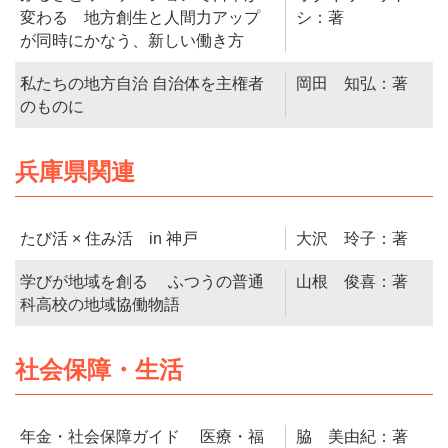
変わる 地方創生と人間力アップ
シ：著
が同時にかなう、新しい働き方
私たちの地方自治 自治体を主権者
岡田 知弘：著
のものに
兵庫県関連
たび活 × 住み活 in 神戸
大沢 玲子：著
学びが地域を創る ふつうの普通
山根 俊喜：著
科高校の地域協働物語
社会保障・生活
年金・社会保障ガイド 医療・福
脇 美由紀：著