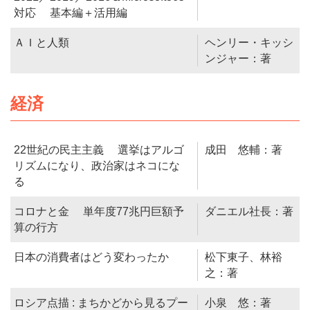
対応 基本編＋活用編
ＡＩと人類
ヘンリー・キッシ
ンジャー：著
経済
22世紀の民主主義 選挙はアルゴ
成田 悠輔：著
リズムになり、政治家はネコにな
る
コロナと金 単年度77兆円巨額予
ダニエル社長：著
算の行方
日本の消費者はどう変わったか
松下東子、林裕
之：著
ロシア点描 : まちかどから見るプー
小泉 悠：著