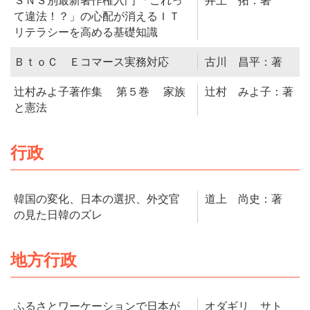
ＳＮＳ別最新著作権入門 「これっ
井上 拓：著
て違法！？」の心配が消えるＩＴ
リテラシーを高める基礎知識
ＢｔｏＣ Ｅコマース実務対応
古川 昌平：著
辻村みよ子著作集 第５巻 家族
辻村 みよ子：著
と憲法
行政
韓国の変化、日本の選択、外交官
道上 尚史：著
の見た日韓のズレ
地方行政
ふるさとワーケーションで日本が
オダギリ サト