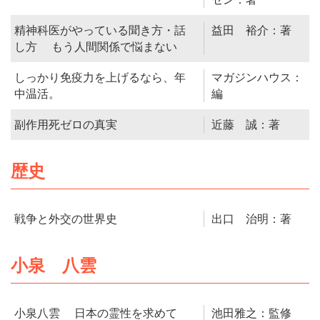
精神科医がやっている聞き方・話
益田 裕介：著
し方 もう人間関係で悩まない
しっかり免疫力を上げるなら、年
マガジンハウス：
中温活。
編
副作用死ゼロの真実
近藤 誠：著
歴史
戦争と外交の世界史
出口 治明：著
小泉 八雲
小泉八雲 日本の霊性を求めて
池田雅之：監修