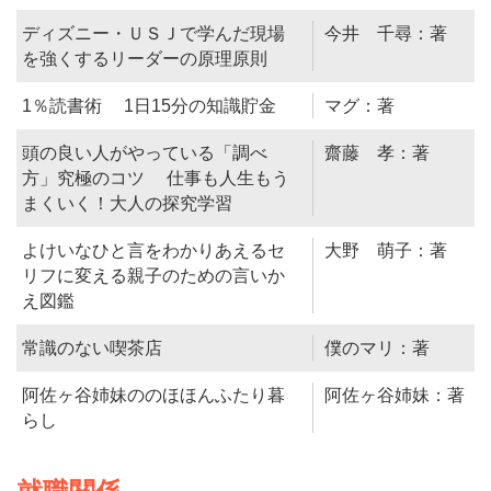
ディズニー・ＵＳＪで学んだ現場
今井 千尋：著
を強くするリーダーの原理原則
1％読書術 1日15分の知識貯金
マグ：著
頭の良い人がやっている「調べ
齋藤 孝：著
方」究極のコツ 仕事も人生もう
まくいく！大人の探究学習
よけいなひと言をわかりあえるセ
大野 萌子：著
リフに変える親子のための言いか
え図鑑
常識のない喫茶店
僕のマリ：著
阿佐ヶ谷姉妹ののほほんふたり暮
阿佐ヶ谷姉妹：著
らし