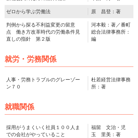
ゼロから学ぶ労働法
原 昌登：著
判例から探る不利益変更の留意
河本毅：著／番町
点 働き方改革時代の労働条件見
総合法律事務所：
直しの指針 第２版
編
就労・労務関係
人事・労務トラブルのグレーゾー
杜若経営法律事務
ン７０
所：著
就職関係
採用がうまくいく社員１００人ま
福留 文治・児
での会社がやっていること
玉 里美：著