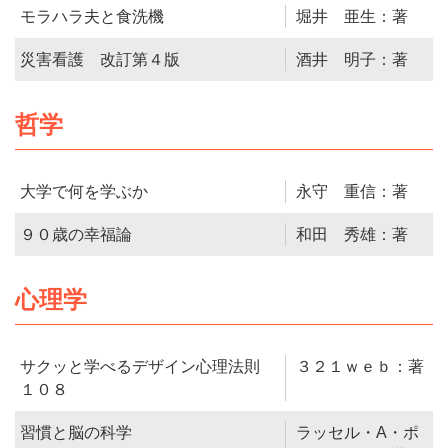
モラハラ夫と食洗機
堀井 亜生：著
災害看護 改訂第４版
酒井 明子：著
哲学
大学で何を学ぶか
永守 重信：著
９０歳の幸福論
和田 秀雄：著
心理学
サクッと学べるデザイン心理法則
３２１ｗｅｂ：著
１０８
習慣と脳の科学
ラッセル・A・ポ