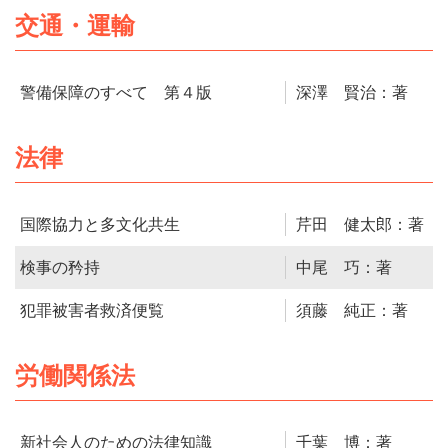
交通・運輸
警備保障のすべて 第４版
深澤 賢治：著
法律
国際協力と多文化共生
芹田 健太郎：著
検事の矜持
中尾 巧：著
犯罪被害者救済便覧
須藤 純正：著
労働関係法
新社会人のための法律知識
千葉 博：著