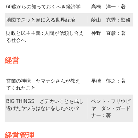
60歳からの知っておくべき経済学
高橋 洋一：著
地図でスッと頭に入る世界経済
蔭山 克秀：監修
財政と民主主義 : 人間が信頼し合え
神野 直彦：著
る社会へ
経営
営業の神様 ヤマナシさんが教え
早崎 郁之：著
てくれたこと
BIG THINGS どデカいことを成し
ベント・フリウビ
遂げたヤツらはなにをしたのか？
ヤ ダン・ガード
ナー：著
経営管理