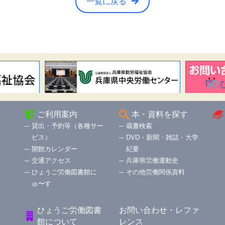
一覧に戻る
ご利用案内
本・資料を探す
貸出・予約等（各種サー
蔵書検索
ビス）
DVD・新聞・雑誌・大学
開館カレンダー
紀要
交通アクセス
兵庫県労働運動史
ひょうご労働図書館に
その他労働関係資料
ゅ〜す
ひょうご労働図書
お問い合わせ・レファ
館について
レンス