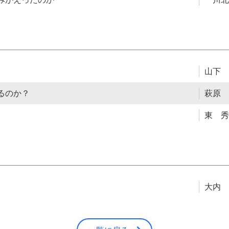
山下 
るのか？
萩原 
東 秀
大内 