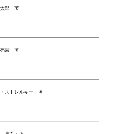
太郎：著
亮廣：著
・ストレルキー：著
 省吾：著