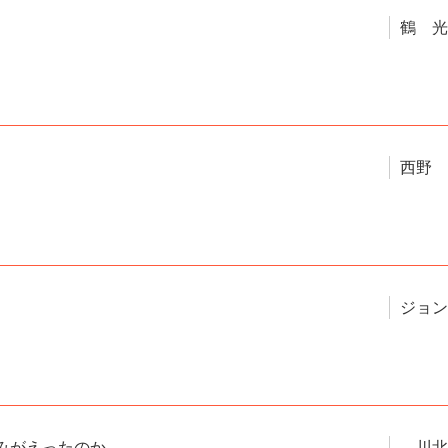
鶴 光
西野 
ジョン
みがえったのか
川北