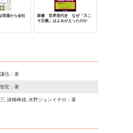
は現場から会社
新書 世界現代史 なぜ「力こ
そ正義」はよみがえったのか
謙伍：著
智宏：著
三, 諸橋峰雄, 水野ジュンイチロ：著