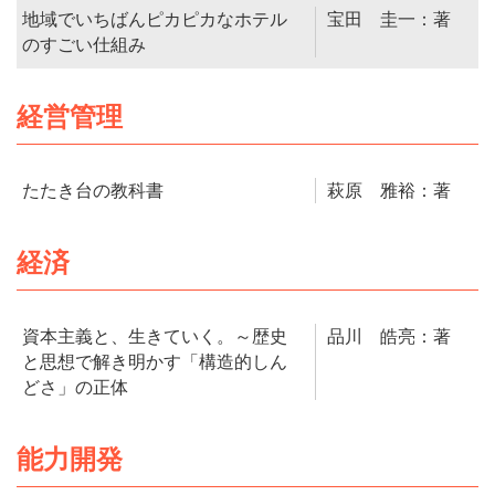
地域でいちばんピカピカなホテル
宝田 圭一：著
のすごい仕組み
経営管理
たたき台の教科書
萩原 雅裕：著
経済
資本主義と、生きていく。～歴史
品川 皓亮：著
と思想で解き明かす「構造的しん
どさ」の正体
能力開発