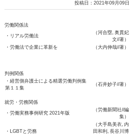
投稿日：2021年09月09日
労働関係法
（河合塁, 奥貫妃
・リアル労働法
文//著）
・労働法で企業に革新を
（大内伸哉//著）
判例関係
・経営側弁護士による精選労働判例集
（石井妙子//著）
第１１集
就労・労務関係
（労働新聞社//編
・労働実務事例研究 2021年版
集）
（大手島美衣, 内
・LGBTと労務
田和利, 長谷川博