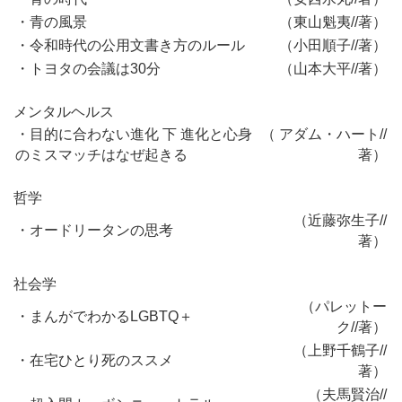
・青の風景
（東山魁夷//著）
・令和時代の公用文書き方のルール
（小田順子//著）
・トヨタの会議は30分
（山本大平//著）
メンタルヘルス
・目的に合わない進化 下 進化と心身
（ アダム・ハート//
のミスマッチはなぜ起きる
著）
哲学
（近藤弥生子//
・オードリータンの思考
著）
社会学
（パレットー
・まんがでわかるLGBTQ＋
ク//著）
（上野千鶴子//
・在宅ひとり死のススメ
著）
（夫馬賢治//