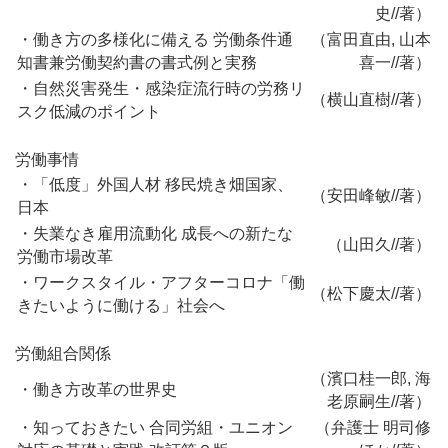
史//著）
・働き方の多様化に備える 労働条件通
（富田直由, 山本
知書兼労働契約書の書式例と実務
喜一//著）
・自然災害発生・感染症流行時の労務リ
（横山直樹//著）
スク低減のポイント
労働事情
・「低度」外国人材 移民焼き畑国家、
（安田峰敏//著）
日本
・失業なき雇用流動化 成長への新たな
（山田久//著）
労働市場改革
・ワークスタイル・アフターコロナ「働
（松下慶太//著）
きたいように働ける」社会へ
労働組合関係
（濱口桂一郎, 海
・働き方改革の世界史
老原嗣生//著）
・知っておきたい 合同労組・ユニオン
（弁護士 明司修