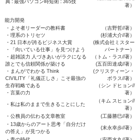
典 : 最強パソコン時短術 : 365技
著）
能力開発
・
よそ者リーダーの教科書
（
吉野哲//著
）
・
理系のトリセツ
(杉浦大介//著）
・21 日本が誇るビジネス大賞
(株式会社ミスター
・「向いている仕事」を見つけよう
パートナー）
・超雑談力 人づきあいがラクになる
（
トム・ラス//著
）
誰とでも信頼関係が築ける
(五百田達成//著
）
・まんがでわかる Think
(クリスティーン・
CIVILITY「礼儀正しさ」こそ最強の
ボラス//著）
生存戦略である
（シン ドヒョン//
・言葉の力
著）
（キム スヒョン//
・私は私のままで生きることにした
著）
・公務員の伝わる文章教室
(工藤勝巳//著）
・13歳からのアート思考「自分だけ
(末永幸歩//著）
の答え」が見つかる
・青の時代
（安西水丸//著）