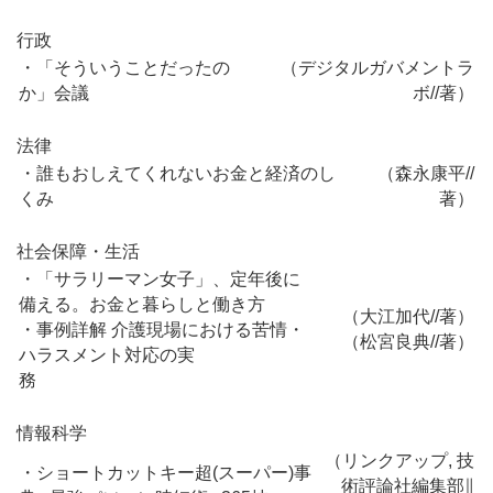
行政
・「そういうことだったの
（デジタルガバメントラ
か」会議
ボ//著
）
法律
・誰もおしえてくれないお金と経済のし
（森永康平//
くみ
著
）
社会保障・生活
・「サラリーマン女子」、定年後に
備える。お金と暮らしと働き方
（大江加代//著）
・事例詳解 介護現場における苦情・
（松宮良典//著）
ハラスメント対応の実
務
情報科学
（リンクアップ, 技
・ショートカットキー超(スーパー)事
術評論社編集部∥