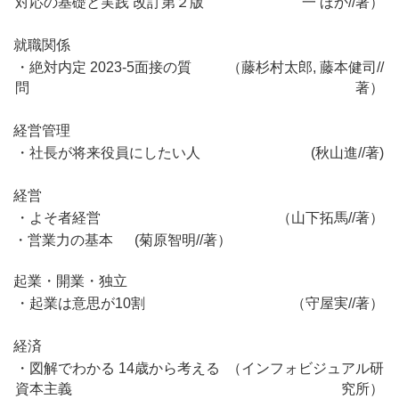
対応の基礎と実践 改訂第２版
一 ほか//著）
就職関係
・絶対内定 2023-5面接の質
（藤杉村太郎, 藤本健司//
問
著）
経営管理
・社長が将来役員にしたい人
(秋山進//著)
経営
・よそ者経営
（山下拓馬//著）
・営業力の基本 (菊原智明//著）
起業・開業・独立
・起業は意思が10割
（守屋実//著）
経済
・図解でわかる 14歳から考える
（インフォビジュアル研
資本主義
究所
）