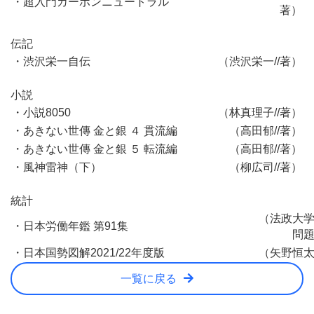
・超入門カーボンニュートラル
著）
伝記
・渋沢栄一自伝
（渋沢栄一//著）
小説
・小説8050
（林真理子//著）
・あきない世傳 金と銀 ４ 貫流編
（高田郁//著）
・あきない世傳 金と銀 ５ 転流編
（高田郁//著）
・風神雷神（下）
（柳広司//著）
統計
（法政大
・日本労働年鑑 第91集
問
・日本国勢図解2021/22年度版
（矢野恒
一覧に戻る