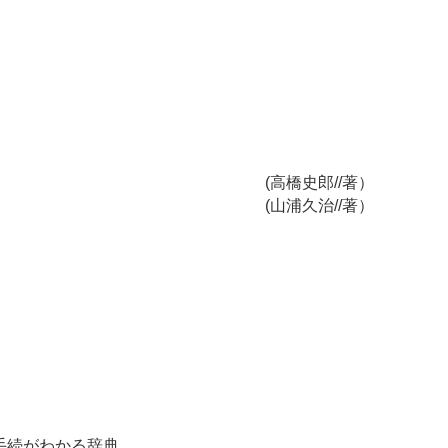
会計 (高橋史郎//著）
制度改革 (山浦久治//著）
手続がわかる辞典