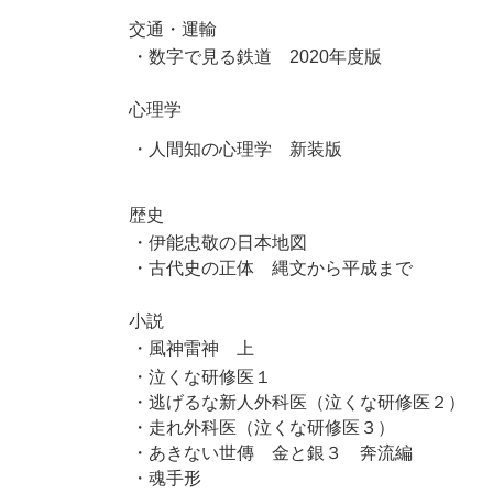
交通・運輸
・数字で見る鉄道 2020年度版
心理学
・人間知の心理学 新装版
歴史
・伊能忠敬の日本地図
・古代史の正体 縄文から平成まで
小説
・風神雷神 上
・泣くな研修医１
・逃げるな新人外科医（泣くな研修医２）
・走れ外科医（泣くな研修医３）
・あきない世傳 金と銀３ 奔流編
・魂手形