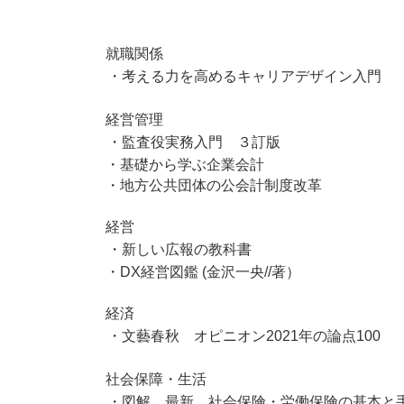
就職関係
・考える力を高めるキャリアデザイン入門
経営管理
・監査役実務入門 ３訂版
・基礎から学ぶ企業
・地方公共団体の公会計
経営
・新しい広報の教科書
・DX経営図鑑 (金沢一央//著）
経済
・文藝春秋 オピニオン2021年の論点100
社会保障・生活
・図解 最新 社会保険・労働保険の基本と