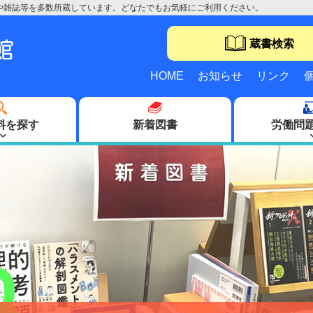
や雑誌等を多数所蔵しています。どなたでもお気軽にご利用ください。
蔵書検索
HOME
お知らせ
リンク
料を探す
新着図書
労働問