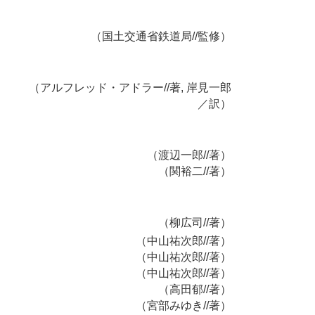
（国土交通省鉄道局//監修
）
（アルフレッド・アドラー//著, 岸見一郎
／訳）
（渡辺一郎//著）
（関裕二//著）
（柳広司//著）
（中山祐次郎//著）
（中山祐次郎//著）
（中山祐次郎//著）
（高田郁//著）
（宮部みゆき//著）