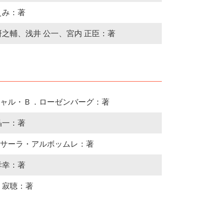
えみ：著
研之輔、浅井 公一、宮内 正臣：著
ャル・Ｂ．ローゼンバーグ：著
晶一：著
サーラ・アルボッムレ：著
孝幸：著
 寂聴：著