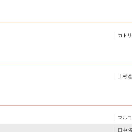
カトリ
上村達
マルコ
田中 