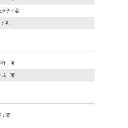
亜津子：著
：著
将行：著
孝成：著
憲：著