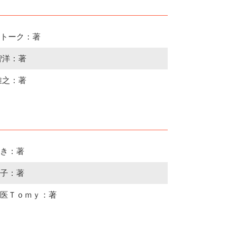
トーク：著
智洋：著
雅之：著
き：著
子：著
医Ｔｏｍｙ：著