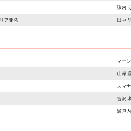
諏内 
リア開発
田中 
マーシ
山岸 
スマナ
宮沢 
瀬戸内