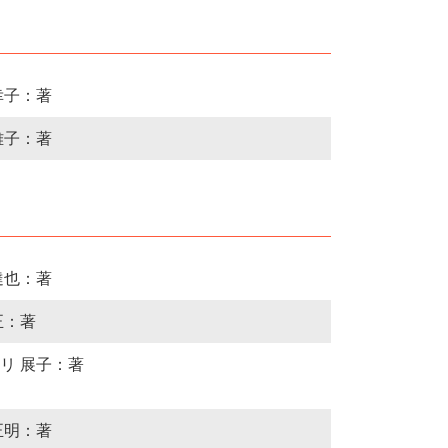
幸子：著
雅子：著
達也：著
正：著
リ 展子：著
正明：著