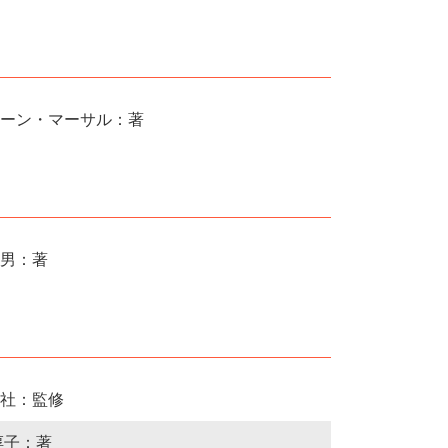
ーン・マーサル：著
男：著
社：監修
淳子：著