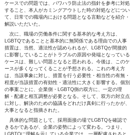
ケースでの問題では、パワハラ防止法の指針を参考に対処
すること、本人がカミングアウトした時の対処などについ
て、日常での職場内における問題となる言動などを紹介・
解説いただいた。
次に、職場の労働条件に関する基本的な考え方は、
LGBTQであることと基本的に無関係である理由での人事
措置は、当然、適法性が認められるが、LGBTQが間接的
に影響していることがトラブルの原因や発端となっている
ケースは、難しい問題となると思われる。今後は、このケ
ースが多くなってくることが予想される。これの考え方
は、当該事象に対し、措置を行う必要性・相当性の有無・
程度が当該措置の有効性・適法性に大きく影響する。個別
の事案ごとに、企業側・LGBTQ側の双方に、一定の理
解・配慮と相互調整が必要となる。そして、双方の対立点
に対し、解決のための協議をどれだけ真剣に行ったかが、
大事となると指摘された。
具体的な問題として、採用面接の場でLGBTQを確認で
きるかであるが、企業の姿勢によって変わる。つまり、
LGBTQに理解を示している企業では、一層配慮されると