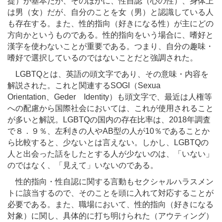
提）が基本だが、そのほかに、性自認（心の性）、身体上
は男（女）だが、自分のことを女（男）と認識している人
も存在する。また、性的指向（好きになる性）が主にどの
方向かというものである。性的指向をいう場合に、嗜好と
漢字を使わないことが重要である。つまり、自分の趣味・
嗜好で選択しているのではないことだと強調された。
LGBTQとは、英語の頭文字であり、その意味・内容を
解説された。これと関連するSOGI（Sexua
Orientation、Geder Identity）も頭文字で、最近は人権等
への配慮から国際社会においては、これが使用されること
が多いと解説。LGBTQの国内の存在比率は、2018年調査
で８．９％、左利きの人やAB型の人が10％であることか
ら比較すると、少ないとは言えない。しかし、LGBTQの
人と出会った話をしたとする人が少ないのは、「いない」
のではなく、「見えて」いないのである。
性的指向・性自認に関する言動もセクシャルハラスメン
トに該当するので、そのことを頭に入れて対応することが
必要である。また、職場において、性的指向（好きになる
対象）に関し、具体的に打ち明けられた（アウティング）