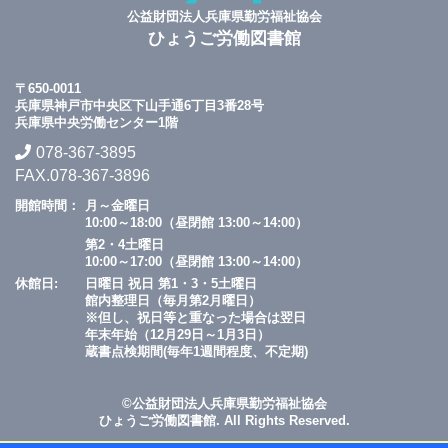
公益財団法人兵庫県勤労福祉協会
ひょうご労働図書館
〒650-0011
兵庫県神戸市中央区下山手通6丁目3番28号
兵庫県中央労働センター1階
078-367-3895
FAX.078-367-3896
開館時間：
月～金曜日
10:00～18:00（昼閉館 13:00～14:00）
第2・4土曜日
10:00～17:00（昼閉館 13:00～14:00）
休館日:
日曜日 祝日 第1・3・5土曜日
館内整理日（毎月第2月曜日）
※但し、祝日等と重なった場合は翌日
年末年始（12月29日～1月3日）
蔵書点検期間(毎年1週間程度、不定期)
©公益財団法人兵庫県勤労福祉協会
ひょうご労働図書館. All Rights Reserved.