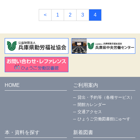
<
1
2
3
4
HOME
ご利用案内
貸出・予約等（各種サービス）
開館カレンダー
交通アクセス
ひょうご労働図書館にゅ〜す
本・資料を探す
新着図書